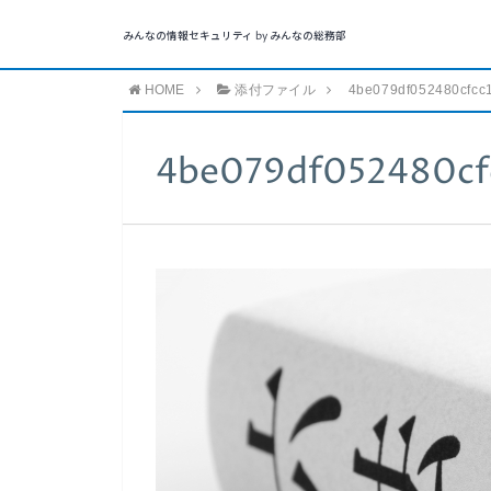
みんなの情報セキュリティ by みんなの総務部
HOME
添付ファイル
4be079df052480cfcc
4be079df052480cf