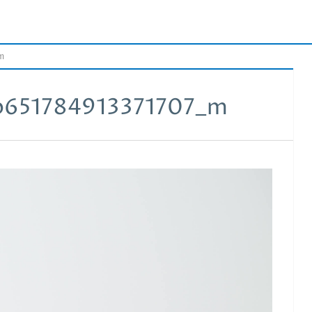
m
b651784913371707_m