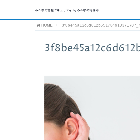
みんなの情報セキュリティ by みんなの総務部
HOME
3f8be45a12c6d612b651784913371707_
3f8be45a12c6d612