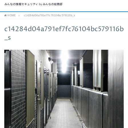
みんなの情報セキュリティ by みんなの総務部
HOME
c14284d04a791ef7fc76104bc579116b_s
c14284d04a791ef7fc76104bc579116b
_s