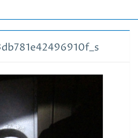
3db781e42496910f_s