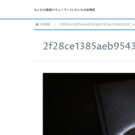
みんなの情報セキュリティ by みんなの総務部
HOME
2f28ce1385aeb9543db781e42496910f_s
2f28ce1385aeb954